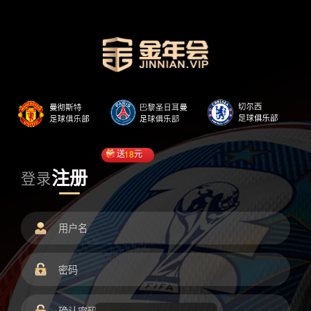
送
18
元
注册
登录